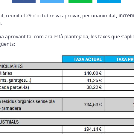
nt, reunit el 29 d’octubre va aprovar, per unanimitat,
increm
s
.
ba aprovant tal com ara està plantejada, les taxes que s’aplic
güents: