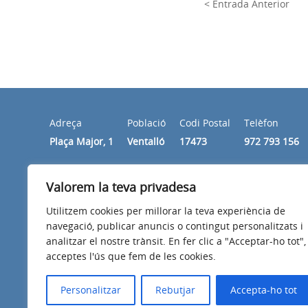
< Entrada Anterior
Adreça
Població
Codi Postal
Telèfon
Plaça Major, 1
Ventalló
17473
972 793 156
Valorem la teva privadesa
Horari
Els matins de dilluns a divendres de 10.00 a 14.00 hore
Utilitzem cookies per millorar la teva experiència de
navegació, publicar anuncis o contingut personalitzats i
analitzar el nostre trànsit. En fer clic a "Acceptar-ho tot",
acceptes l'ús que fem de les cookies.
Avís legal
Política de privacitat
Accessibilitat
Personalitzar
Rebutjar
Accepta-ho tot