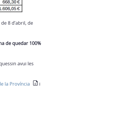
de 8 d’abril, de
ls ha de quedar 100%
quessin avui les
 de la Província
i