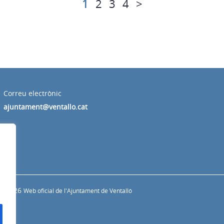
1
2
3
4
>
Correu electrònic
ajuntament@ventallo.cat
s
© 2026
Web oficial de l'Ajuntament de Ventalló