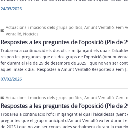
24/03/2026
Actuacions i mocions dels grups polítics
,
Amunt Ventalló
,
Fem Ve
Ventalló
,
Notícies
Respostes a les preguntes de l’oposició (Ple de 
Trobareu a continuació els dos oficis mitjançant els quals l’alcalde
respon les preguntes que els dos grups de l’oposició (Amunt Vental
fer durant el Ple de 29 de desembre de 2025 i que no van ser con
aquell mateix dia. Respostes a Amunt Ventalló Respostes a Fem [
07/02/2026
Actuacions i mocions dels grups polítics
,
Amunt Ventalló
,
Gent d
Respostes a les preguntes de l’oposició (Ple de 
Trobareu a continuació l’ofici mitjançant el qual l’alcaldessa (Gent
preguntes que el grup municipal d’Amunt Ventalló va fer durant el
de 2025 i que no van ser contestades verbalment durant la mateixa