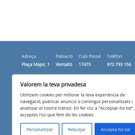
Adreça
Població
Codi Postal
Telèfon
Plaça Major, 1
Ventalló
17473
972 793 156
Valorem la teva privadesa
Horari
Els matins de dilluns a divendres de 10.00 a 14.00 hore
Utilitzem cookies per millorar la teva experiència de
navegació, publicar anuncis o contingut personalitzats i
analitzar el nostre trànsit. En fer clic a "Acceptar-ho tot",
acceptes l'ús que fem de les cookies.
Avís legal
Política de privacitat
Accessibilitat
Personalitzar
Rebutjar
Accepta-ho tot