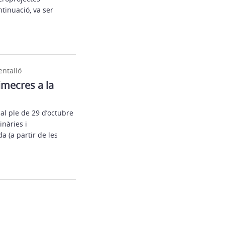
ntinuació, va ser
ntalló
imecres a la
al ple de 29 d’octubre
nàries i
a (a partir de les