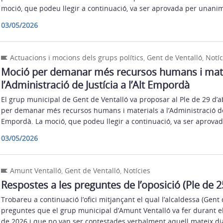
moció, que podeu llegir a continuació, va ser aprovada per unanim
03/05/2026
Actuacions i mocions dels grups polítics
,
Gent de Ventalló
,
Notíc
Moció per demanar més recursos humans i mate
l’Administració de Justícia a l’Alt Empordà
El grup municipal de Gent de Ventalló va proposar al Ple de 29 d’
per demanar més recursos humans i materials a l’Administració de J
Empordà. La moció, que podeu llegir a continuació, va ser aprovad
03/05/2026
Amunt Ventalló
,
Gent de Ventalló
,
Notícies
Respostes a les preguntes de l’oposició (Ple de 
Trobareu a continuació l’ofici mitjançant el qual l’alcaldessa (Gent
preguntes que el grup municipal d’Amunt Ventalló va fer durant el
de 2026 i que no van ser contestades verbalment aquell mateix di