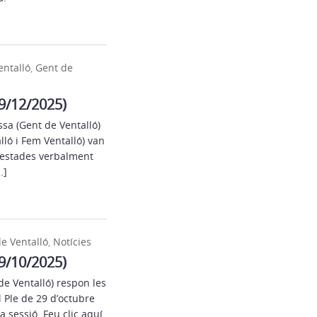
ntalló
,
Gent de
29/12/2025)
ssa (Gent de Ventalló)
ló i Fem Ventalló) van
testades verbalment
…]
e Ventalló
,
Notícies
29/10/2025)
 de Ventalló) respon les
 Ple de 29 d’octubre
 sessió. Feu clic aquí