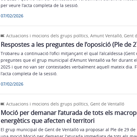
per veure l’acta completa de la sessió.
07/02/2026
Actuacions i mocions dels grups polítics
,
Amunt Ventalló
,
Gent d
Respostes a les preguntes de l’oposició (Ple de 
Trobareu a continuació l’ofici mitjançant el qual l’alcaldessa (Gent
preguntes que el grup municipal d’Amunt Ventalló va fer durant el
2025 i que no van ser contestades verbalment aquell mateix dia. F
l’acta completa de la sessió.
07/02/2026
Actuacions i mocions dels grups polítics
,
Gent de Ventalló
Moció per demanar l’aturada de tots els macrop
energètics que afecten el territori
El grup municipal de Gent de Ventalló va proposar al Ple de 29 d
una moció Moció per demanar l’aturada immediata de tots els ma