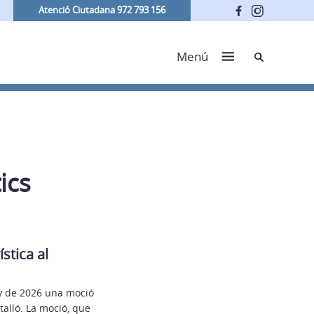
Atenció Ciutadana 972 793 156
Cerca
Menú
ics
stica al
ny de 2026 una moció
ntalló. La moció, que