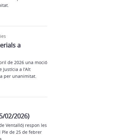
itat.
ies
rials a
abril de 2026 una moció
ustícia a l’Alt
a per unanimitat.
25/02/2026)
 de Ventalló) respon les
 Ple de 25 de febrer
a.