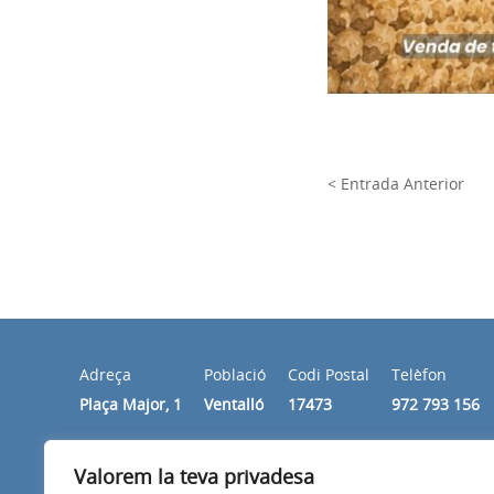
< Entrada Anterior
Adreça
Població
Codi Postal
Telèfon
Plaça Major, 1
Ventalló
17473
972 793 156
Valorem la teva privadesa
Horari