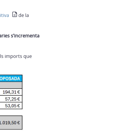
itiva
de la
aries s’incrementa
els imports que