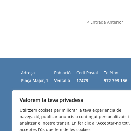
< Entrada Anterior
Adreça
Població
Codi Postal
Telèfon
Plaça Major, 1
Ventalló
17473
972 793 156
Valorem la teva privadesa
Horari
Els matins de dilluns a divendres de 10.00 a 14.00 hore
Utilitzem cookies per millorar la teva experiència de
navegació, publicar anuncis o contingut personalitzats i
analitzar el nostre trànsit. En fer clic a "Acceptar-ho tot",
acceptes l'ús que fem de les cookies.
Avís legal
Política de privacitat
Accessibilitat