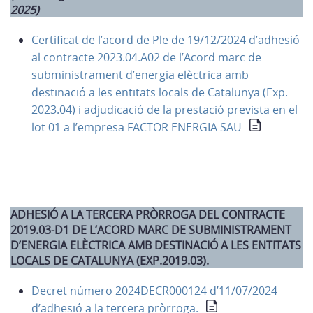
2025)
Certificat de l’acord de Ple de 19/12/2024 d’adhesió
al contracte 2023.04.A02 de l’Acord marc de
subministrament d’energia elèctrica amb
destinació a les entitats locals de Catalunya (Exp.
2023.04) i adjudicació de la prestació prevista en el
lot 01 a l’empresa FACTOR ENERGIA SAU
ADHESIÓ A LA TERCERA PRÒRROGA DEL CONTRACTE
2019.03-D1 DE L’ACORD MARC DE SUBMINISTRAMENT
D’ENERGIA ELÈCTRICA AMB DESTINACIÓ A LES ENTITATS
LOCALS DE CATALUNYA (EXP.2019.03).
Decret número 2024DECR000124 d’11/07/2024
d’adhesió a la tercera pròrroga.