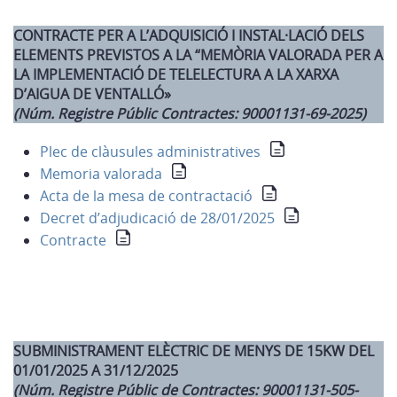
CONTRACTE PER A L’ADQUISICIÓ I INSTAL·LACIÓ DELS
ELEMENTS PREVISTOS A LA “MEMÒRIA VALORADA PER A
LA IMPLEMENTACIÓ DE TELELECTURA A LA XARXA
D’AIGUA DE VENTALLÓ»
(Núm. Registre Públic Contractes: 90001131-69-2025)
Plec de clàusules administratives
Memoria valorada
Acta de la mesa de contractació
Decret d’adjudicació de 28/01/2025
Contracte
SUBMINISTRAMENT ELÈCTRIC DE MENYS DE 15KW DEL
01/01/2025 A 31/12/2025
(Núm. Registre Públic de Contractes: 90001131-505-